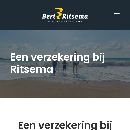
Home
Een
verzekering
bij
Verzekeringen
Ritsema
Hypotheek
Schade
Over ons
Contact
Een verzekering bij