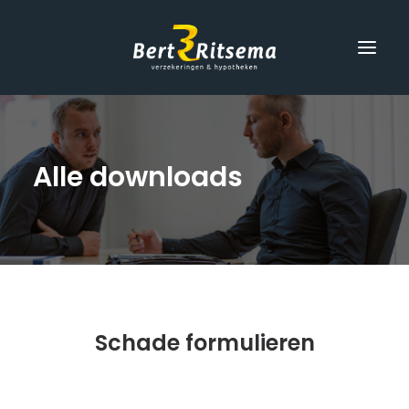
Home
Alle
downloads
Verzekeringen
Hypotheek
Schade
Over ons
Contact
Schade formulieren