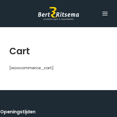
Home
Cart
Verzekeringen
Hypotheek
Schade
[woocommerce_cart]
Over ons
Contact
Openingstijden